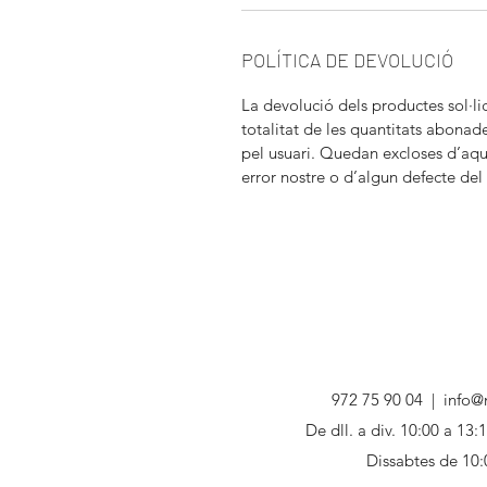
POLÍTICA DE DEVOLUCIÓ
La devolució dels productes sol·li
totalitat de les quantitats abonad
pel usuari. Quedan excloses d’aqu
error nostre o d’algun defecte del
972 75 90 04
|
info@
De dll. a div. 10:00 a 13:
Dissabtes de 10: