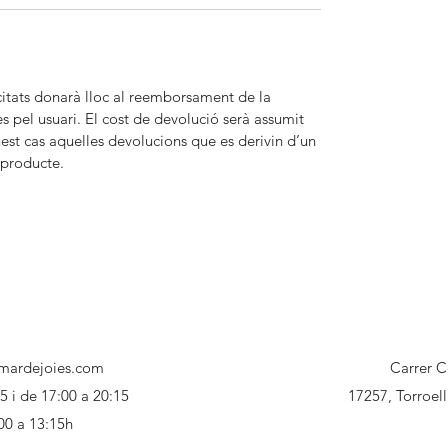
citats donarà lloc al reemborsament de la
es pel usuari. El cost de devolució serà assumit
est cas aquelles devolucions que es derivin d’un
 producte.
mardejoies.com
Carrer C
15 i de 17:00 a 20:15
17257, Torroel
00 a 13:15h