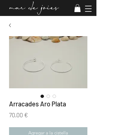
Arracades Aro Plata
Price
70,00 €
Agregar a la cistella